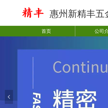
惠州新精丰五
首页
公司
넳